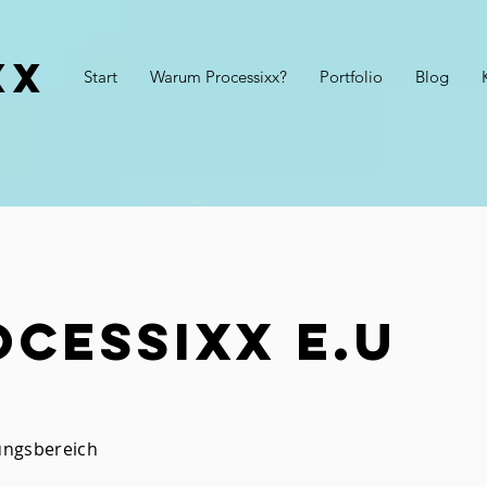
xx
Start
Warum Processixx?
Portfolio
Blog
cessixx e.U
ungsbereich