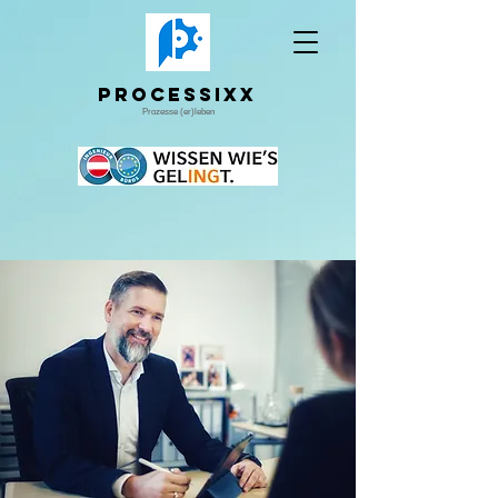
Processixx
Prozesse (er)leben