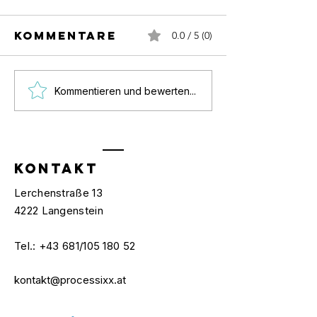
Kommentare
0.0 / 5 (0)
Kommentieren und bewerten...
Interne Audits:
Kunden a
Fundamentale Säule
Was der
KONTAKT
im Modernen
können s
Lerchenstraße 13
Qualitätsmanagement
Tag" für
4222 Langenstein
Qualitä
bedeute
Tel.: +​43 681/105 180 52
kontakt@processixx.at