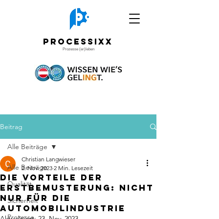
Processixx
Prozesse (er)leben
Beitrag
Alle Beiträge
Christian Langwieser
Alle Beiträge
2. Nov. 2023
2 Min. Lesezeit
Die Vorteile der
Qualität
Erstbemusterung: Nicht
nur für die
Sicherheit
Automobilindustrie
Prozesse
Aktualisiert:
23. Nov. 2023